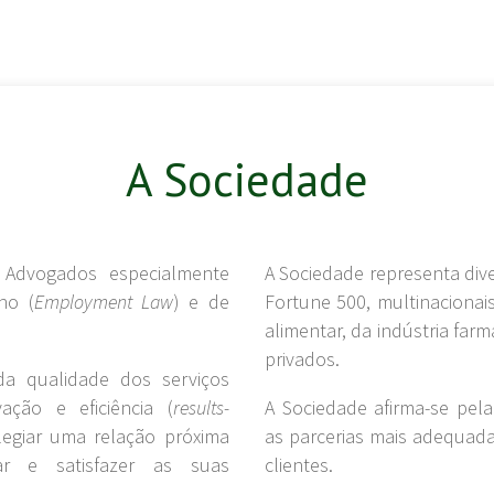
A Sociedade
Advogados especialmente
A Sociedade representa div
ho (
Employment Law
) e de
Fortune 500, multinacionai
alimentar, da indústria farm
privados.
da qualidade dos serviços
vação e eficiência (
results-
A Sociedade afirma-se pel
ilegiar uma relação próxima
as parcerias mais adequada
ar e satisfazer as suas
clientes.