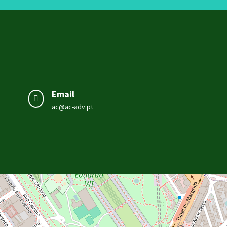
Email

ac@ac-adv.pt